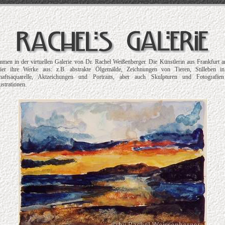
men in der virtuellen Galerie von Dr. Rachel Weißenberger. Die Künstlerin aus Frankfurt
 hier ihre Werke aus: z.B. abstrakte Ölgemälde, Zeichnungen von Tieren, Stilleben in
haftsaquarelle, Aktzeichungen und Portraits, aber auch Skulpturen und Fotografie
ustrationen.