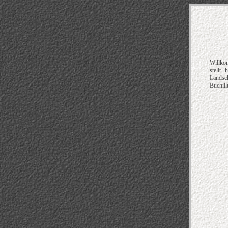
Willkom
stellt
Landsc
Buchill