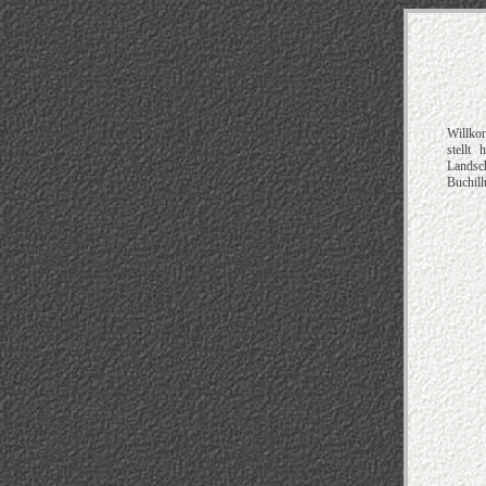
Willkom
stellt
Landsc
Buchill