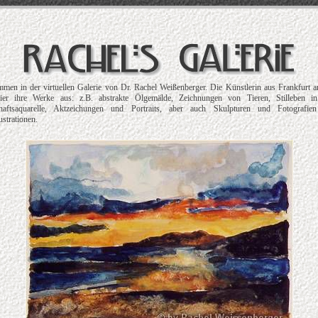
men in der virtuellen Galerie von Dr. Rachel Weißenberger. Die Künstlerin aus Frankfurt
 hier ihre Werke aus: z.B. abstrakte Ölgemälde, Zeichnungen von Tieren, Stilleben in
haftsaquarelle, Aktzeichungen und Portraits, aber auch Skulpturen und Fotografie
ustrationen.