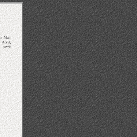
 am Main
 Acryl,
n sowie