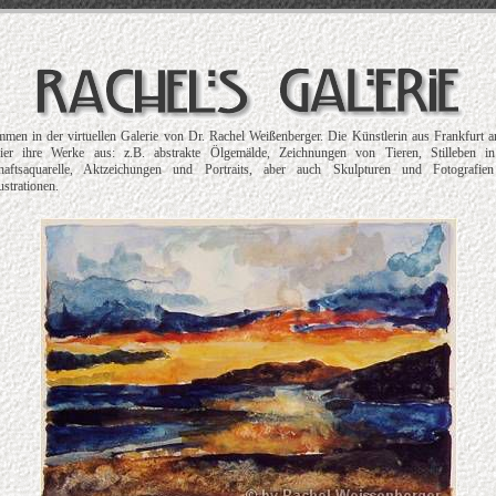
men in der virtuellen Galerie von Dr. Rachel Weißenberger. Die Künstlerin aus Frankfurt
 hier ihre Werke aus: z.B. abstrakte Ölgemälde, Zeichnungen von Tieren, Stilleben in
haftsaquarelle, Aktzeichungen und Portraits, aber auch Skulpturen und Fotografie
ustrationen.