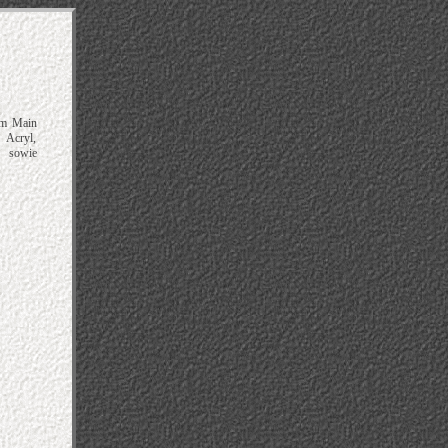
 am Main
 Acryl,
n sowie