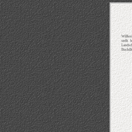
Willkom
stellt
Landsc
Buchill